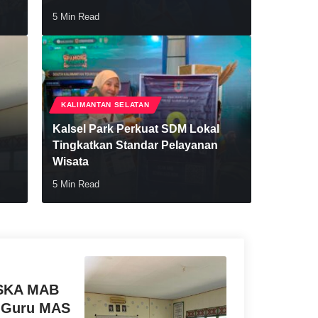
5 Min Read
KALIMANTAN SELATAN
Kalsel Park Perkuat SDM Lokal
Tingkatkan Standar Pelayanan
Wisata
5 Min Read
Antonius 
ISKA MAB
al Guru MAS