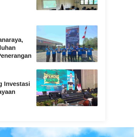
anaraya,
luhan
 Penerangan
 Investasi
ayaan