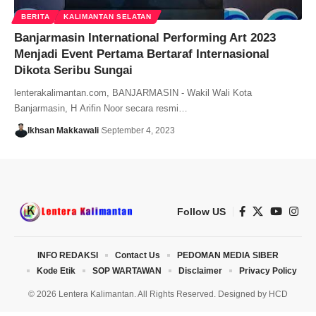
BERITA
KALIMANTAN SELATAN
Banjarmasin International Performing Art 2023
Menjadi Event Pertama Bertaraf Internasional
Dikota Seribu Sungai
lenterakalimantan.com, BANJARMASIN - Wakil Wali Kota
Banjarmasin, H Arifin Noor secara resmi…
Ikhsan Makkawali
September 4, 2023
Follow US
INFO REDAKSI
Contact Us
PEDOMAN MEDIA SIBER
Kode Etik
SOP WARTAWAN
Disclaimer
Privacy Policy
© 2026 Lentera Kalimantan. All Rights Reserved. Designed by
HCD