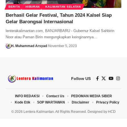
BERITA
HIBURAN
KALIMANTAN SELATAN
Berhasil Gelar Festival, Tahun 2024 Kalsel Siap
Gelar Barongsai Internasional
lenterakalimantan.com, BANJARBARU - Gubernur Kalsel Sahbirin
Noor atau Paman Birin mengungkapkan keinginannya…
H. Muhammad Arsyad
November 5, 2023
Follow US
INFO REDAKSI
Contact Us
PEDOMAN MEDIA SIBER
Kode Etik
SOP WARTAWAN
Disclaimer
Privacy Policy
© 2026 Lentera Kalimantan. All Rights Reserved. Designed by
HCD