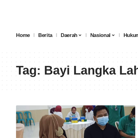
Home
Berita
Daerah
Nasional
Hukum
Tag:
Bayi Langka Lah