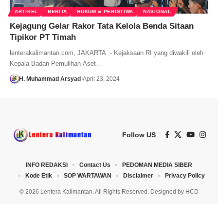
ARTIKEL
BERITA
HUKUM & PERISTIWA
NASIONAL
Kejagung Gelar Rakor Tata Kelola Benda Sitaan
Tipikor PT Timah
lenterakalimantan.com, JAKARTA - Kejaksaan RI yang diwakili oleh
Kepala Badan Pemulihan Aset…
H. Muhammad Arsyad
April 23, 2024
Follow US
INFO REDAKSI
Contact Us
PEDOMAN MEDIA SIBER
Kode Etik
SOP WARTAWAN
Disclaimer
Privacy Policy
© 2026 Lentera Kalimantan. All Rights Reserved. Designed by
HCD