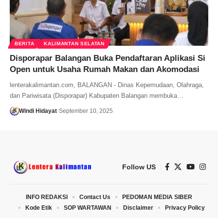
BERITA
KALIMANTAN SELATAN
Disporapar Balangan Buka Pendaftaran Aplikasi Si
Open untuk Usaha Rumah Makan dan Akomodasi
lenterakalimantan.com, BALANGAN - Dinas Kepemudaan, Olahraga,
dan Pariwisata (Disporapar) Kabupaten Balangan membuka…
Windi Hidayat
September 10, 2025
Follow US
INFO REDAKSI
Contact Us
PEDOMAN MEDIA SIBER
Kode Etik
SOP WARTAWAN
Disclaimer
Privacy Policy