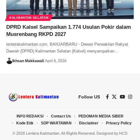
KALIMANTAN SELATAN
DPRD Kalsel Sampaikan 1.774 Usulan Pokir dalam
Musrenbang RKPD 2027
lenterakalimantan.com, BANJARBARU - Dewan Perwakilan Rakyat
Daerah (DPRD) Kalimantan Selatan (Kalsel) menyampaikan…
Ikhsan Makkawali
April 8, 2026
Follow US
INFO REDAKSI
Contact Us
PEDOMAN MEDIA SIBER
Kode Etik
SOP WARTAWAN
Disclaimer
Privacy Policy
© 2026 Lentera Kalimantan. All Rights Reserved. Designed by
HCD