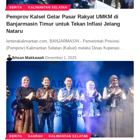
BERITA
KALIMANTAN SELATAN
Pemprov Kalsel Gelar Pasar Rakyat UMKM di
Banjarmasin Timur untuk Tekan Inflasi Jelang
Nataru
lenterakalimantan.com, BANJARMASIN - Pemerintah Provinsi
(Pemprov) Kalimantan Selatan (Kalsel) melalui Dinas Koperasi…
Ikhsan Makkawali
Desember 1, 2025
BERITA
DAERAH
KALIMANTAN SELATAN