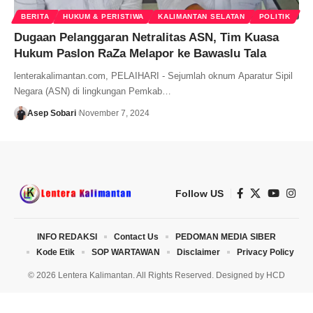
BERITA
HUKUM & PERISTIWA
KALIMANTAN SELATAN
POLITIK
Dugaan Pelanggaran Netralitas ASN, Tim Kuasa
Hukum Paslon RaZa Melapor ke Bawaslu Tala
lenterakalimantan.com, PELAIHARI - Sejumlah oknum Aparatur Sipil
Negara (ASN) di lingkungan Pemkab…
Asep Sobari
November 7, 2024
Follow US
INFO REDAKSI
Contact Us
PEDOMAN MEDIA SIBER
Kode Etik
SOP WARTAWAN
Disclaimer
Privacy Policy
© 2026 Lentera Kalimantan. All Rights Reserved. Designed by
HCD