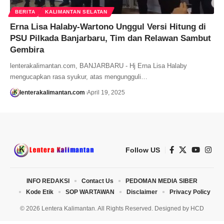
BERITA
KALIMANTAN SELATAN
Erna Lisa Halaby-Wartono Unggul Versi Hitung di
PSU Pilkada Banjarbaru, Tim dan Relawan Sambut
Gembira
lenterakalimantan.com, BANJARBARU - Hj Erna Lisa Halaby
mengucapkan rasa syukur, atas mengungguli…
lenterakalimantan.com
April 19, 2025
Follow US
INFO REDAKSI
Contact Us
PEDOMAN MEDIA SIBER
Kode Etik
SOP WARTAWAN
Disclaimer
Privacy Policy
© 2026 Lentera Kalimantan. All Rights Reserved. Designed by
HCD