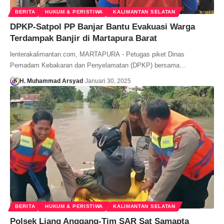
BERITA
HUKUM & PERISTIWA
KALIMANTAN SELATAN
DPKP-Satpol PP Banjar Bantu Evakuasi Warga
Terdampak Banjir di Martapura Barat
lenterakalimantan.com, MARTAPURA - Petugas piket Dinas
Pemadam Kebakaran dan Penyelamatan (DPKP) bersama…
H. Muhammad Arsyad
Januari 30, 2025
BERITA
HUKUM & PERISTIWA
KALIMANTAN SELATAN
Polsek Liang Anggang-Tim SAR Sat Samapta