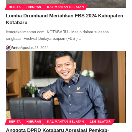
BERITA
HIBURAN
KALIMANTAN SELATAN
Lomba Drumband Meriahkan FBS 2024 Kabupaten
Kotabaru
lenterakalimantan.com, KOTABARU - Masih dalam suasana
rangkaian Festival Budaya Saijaan (FBS )…
Anto
Agustus 23, 2024
BERITA
HIBURAN
KALIMANTAN SELATAN
LEGISLATOR
Anggota DPRD Kotabaru Apresiasi Pemkab-