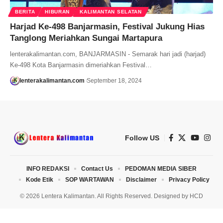
BERITA
HIBURAN
KALIMANTAN SELATAN
Harjad Ke-498 Banjarmasin, Festival Jukung Hias
Tanglong Meriahkan Sungai Martapura
lenterakalimantan.com, BANJARMASIN - Semarak hari jadi (harjad)
Ke-498 Kota Banjarmasin dimeriahkan Festival…
lenterakalimantan.com
September 18, 2024
Follow US
INFO REDAKSI
Contact Us
PEDOMAN MEDIA SIBER
Kode Etik
SOP WARTAWAN
Disclaimer
Privacy Policy
© 2026 Lentera Kalimantan. All Rights Reserved. Designed by
HCD