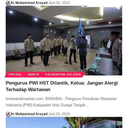
H. Muhammad Arsyad
Juni 30, 2023
ARTIKEL
BERITA
KALIMANTAN SELATAN
Pengurus PWI HST Dilantik, Ketua: Jangan Alergi
Terhadap Wartawan
lenterakalimantan.com, BARABAI - Pengurus Persatuan Wartawan
Indonesia (PWI) Kabupaten Hulu Sungai Tengah…
H. Muhammad Arsyad
Juni 24, 2023