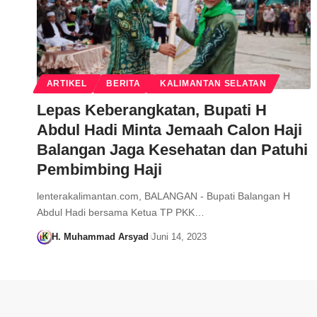
ARTIKEL
BERITA
KALIMANTAN SELATAN
Lepas Keberangkatan, Bupati H
Abdul Hadi Minta Jemaah Calon Haji
Balangan Jaga Kesehatan dan Patuhi
Pembimbing Haji
lenterakalimantan.com, BALANGAN - Bupati Balangan H
Abdul Hadi bersama Ketua TP PKK…
H. Muhammad Arsyad
Juni 14, 2023