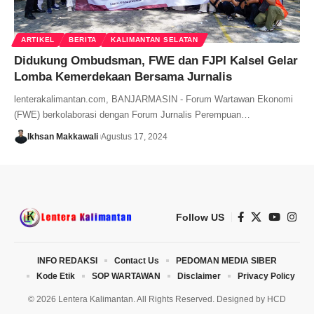
ARTIKEL
BERITA
KALIMANTAN SELATAN
Didukung Ombudsman, FWE dan FJPI Kalsel Gelar
Lomba Kemerdekaan Bersama Jurnalis
lenterakalimantan.com, BANJARMASIN - Forum Wartawan Ekonomi
(FWE) berkolaborasi dengan Forum Jurnalis Perempuan…
Ikhsan Makkawali
Agustus 17, 2024
Follow US
INFO REDAKSI
Contact Us
PEDOMAN MEDIA SIBER
Kode Etik
SOP WARTAWAN
Disclaimer
Privacy Policy
© 2026 Lentera Kalimantan. All Rights Reserved. Designed by
HCD