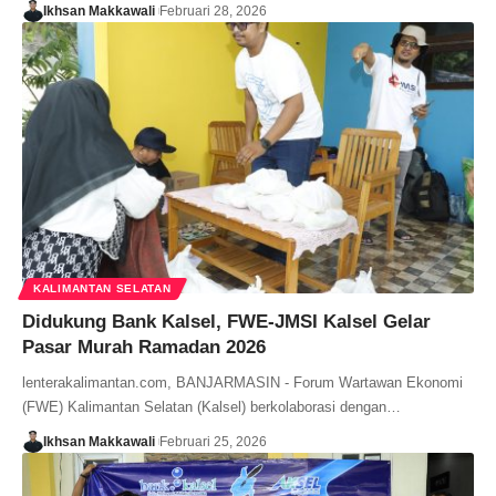
Ikhsan Makkawali
Februari 28, 2026
KALIMANTAN SELATAN
Didukung Bank Kalsel, FWE-JMSI Kalsel Gelar
Pasar Murah Ramadan 2026
lenterakalimantan.com, BANJARMASIN - Forum Wartawan Ekonomi
(FWE) Kalimantan Selatan (Kalsel) berkolaborasi dengan…
Ikhsan Makkawali
Februari 25, 2026