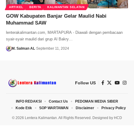
ARTIKEL
BERITA
KALIMANTAN SELATAN
GOW Kabupaten Banjar Gelar Maulid Nabi
Muhammad SAW
lenterakalimantan.com, MARTAPURA - Diawali dengan pembacaan
syair-syair maulid dari grup Al Bakry…
M. Salman AL
September 11, 2024
Follow US
INFO REDAKSI
Contact Us
PEDOMAN MEDIA SIBER
Kode Etik
SOP WARTAWAN
Disclaimer
Privacy Policy
© 2026 Lentera Kalimantan. All Rights Reserved. Designed by
HCD