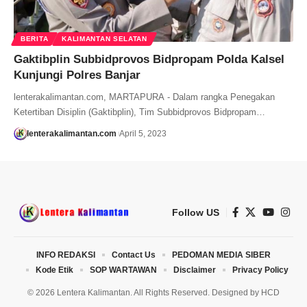
BERITA
KALIMANTAN SELATAN
Gaktibplin Subbidprovos Bidpropam Polda Kalsel
Kunjungi Polres Banjar
lenterakalimantan.com, MARTAPURA - Dalam rangka Penegakan
Ketertiban Disiplin (Gaktibplin), Tim Subbidprovos Bidpropam…
lenterakalimantan.com
April 5, 2023
Follow US
INFO REDAKSI
Contact Us
PEDOMAN MEDIA SIBER
Kode Etik
SOP WARTAWAN
Disclaimer
Privacy Policy
© 2026 Lentera Kalimantan. All Rights Reserved. Designed by
HCD