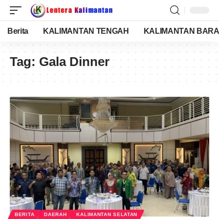
Berita
KALIMANTAN TENGAH
KALIMANTAN BARA
Tag:
Gala Dinner
BERITA
DAERAH
KALIMANTAN SELATAN