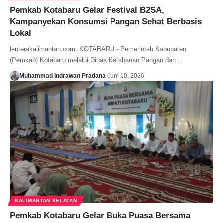
Pemkab Kotabaru Gelar Festival B2SA,
Kampanyekan Konsumsi Pangan Sehat Berbasis
Lokal
lenterakalimantan.com, KOTABARU - Pemerintah Kabupaten
(Pemkab) Kotabaru melalui Dinas Ketahanan Pangan dan…
Muhammad Indrawan Pradana
Juni 10, 2026
KALIMANTAN SELATAN
Pemkab Kotabaru Gelar Buka Puasa Bersama