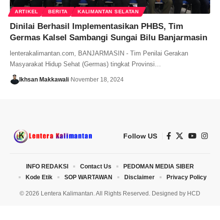
ARTIKEL
BERITA
KALIMANTAN SELATAN
Dinilai Berhasil Implementasikan PHBS, Tim
Germas Kalsel Sambangi Sungai Bilu Banjarmasin
lenterakalimantan.com, BANJARMASIN - Tim Penilai Gerakan
Masyarakat Hidup Sehat (Germas) tingkat Provinsi…
Ikhsan Makkawali
November 18, 2024
Follow US
INFO REDAKSI
Contact Us
PEDOMAN MEDIA SIBER
Kode Etik
SOP WARTAWAN
Disclaimer
Privacy Policy
© 2026 Lentera Kalimantan. All Rights Reserved. Designed by
HCD