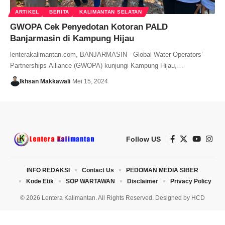
ARTIKEL
BERITA
KALIMANTAN SELATAN
GWOPA Cek Penyedotan Kotoran PALD
Banjarmasin di Kampung Hijau
lenterakalimantan.com, BANJARMASIN - Global Water Operators’
Partnerships Alliance (GWOPA) kunjungi Kampung Hijau,…
Ikhsan Makkawali
Mei 15, 2024
Follow US
INFO REDAKSI
Contact Us
PEDOMAN MEDIA SIBER
Kode Etik
SOP WARTAWAN
Disclaimer
Privacy Policy
© 2026 Lentera Kalimantan. All Rights Reserved. Designed by
HCD