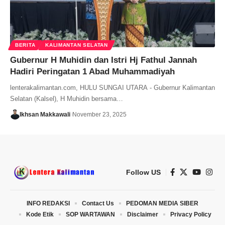
BERITA
KALIMANTAN SELATAN
Gubernur H Muhidin dan Istri Hj Fathul Jannah
Hadiri Peringatan 1 Abad Muhammadiyah
lenterakalimantan.com, HULU SUNGAI UTARA - Gubernur Kalimantan
Selatan (Kalsel), H Muhidin bersama…
Ikhsan Makkawali
November 23, 2025
Follow US
INFO REDAKSI
Contact Us
PEDOMAN MEDIA SIBER
Kode Etik
SOP WARTAWAN
Disclaimer
Privacy Policy