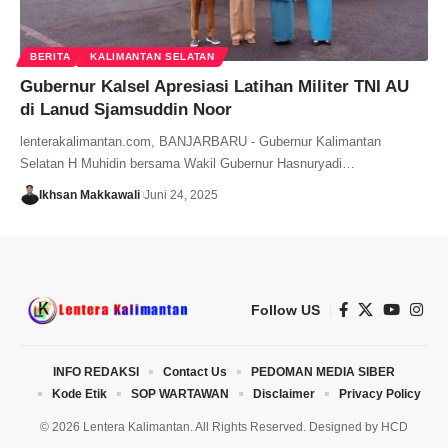
BERITA
KALIMANTAN SELATAN
Gubernur Kalsel Apresiasi Latihan Militer TNI AU
di Lanud Sjamsuddin Noor
lenterakalimantan.com, BANJARBARU - Gubernur Kalimantan
Selatan H Muhidin bersama Wakil Gubernur Hasnuryadi…
Ikhsan Makkawali
Juni 24, 2025
Follow US
INFO REDAKSI
Contact Us
PEDOMAN MEDIA SIBER
Kode Etik
SOP WARTAWAN
Disclaimer
Privacy Policy
© 2026 Lentera Kalimantan. All Rights Reserved. Designed by
HCD