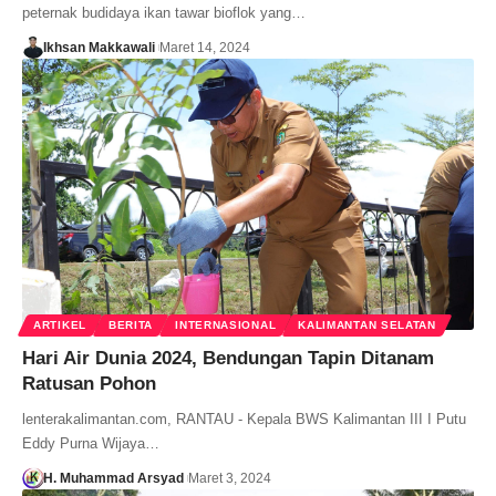
peternak budidaya ikan tawar bioflok yang…
Ikhsan Makkawali
Maret 14, 2024
ARTIKEL
BERITA
INTERNASIONAL
KALIMANTAN SELATAN
Hari Air Dunia 2024, Bendungan Tapin Ditanam
Ratusan Pohon
lenterakalimantan.com, RANTAU - Kepala BWS Kalimantan III I Putu
Eddy Purna Wijaya…
H. Muhammad Arsyad
Maret 3, 2024