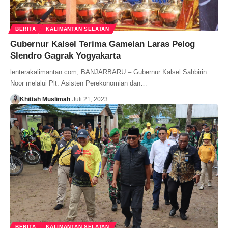
BERITA
KALIMANTAN SELATAN
Gubernur Kalsel Terima Gamelan Laras Pelog
Slendro Gagrak Yogyakarta
lenterakalimantan.com, BANJARBARU – Gubernur Kalsel Sahbirin
Noor melalui Plt. Asisten Perekonomian dan…
Khittah Muslimah
Juli 21, 2023
BERITA
KALIMANTAN SELATAN