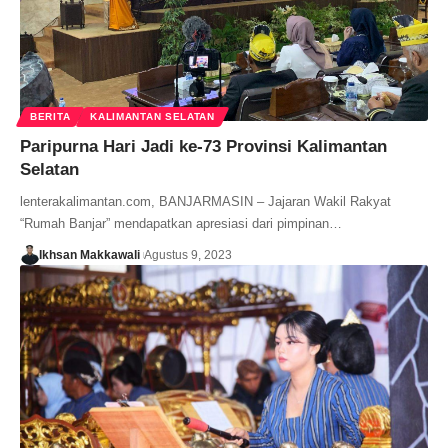
BERITA
KALIMANTAN SELATAN
Paripurna Hari Jadi ke-73 Provinsi Kalimantan
Selatan
lenterakalimantan.com, BANJARMASIN – Jajaran Wakil Rakyat
“Rumah Banjar” mendapatkan apresiasi dari pimpinan…
Ikhsan Makkawali
Agustus 9, 2023