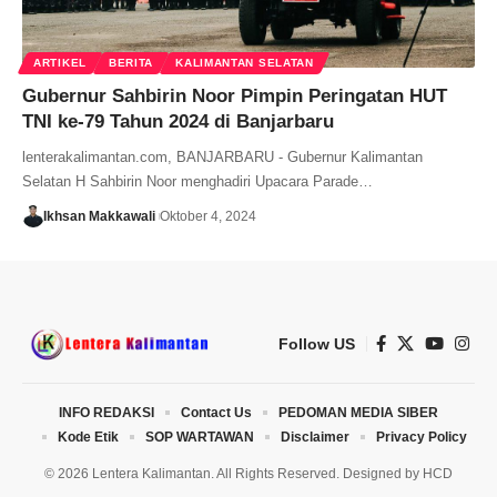
ARTIKEL
BERITA
KALIMANTAN SELATAN
Gubernur Sahbirin Noor Pimpin Peringatan HUT
TNI ke-79 Tahun 2024 di Banjarbaru
lenterakalimantan.com, BANJARBARU - Gubernur Kalimantan
Selatan H Sahbirin Noor menghadiri Upacara Parade…
Ikhsan Makkawali
Oktober 4, 2024
Follow US
INFO REDAKSI
Contact Us
PEDOMAN MEDIA SIBER
Kode Etik
SOP WARTAWAN
Disclaimer
Privacy Policy
© 2026 Lentera Kalimantan. All Rights Reserved. Designed by
HCD