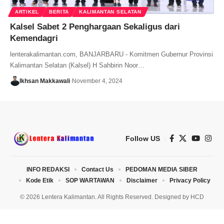
ARTIKEL
BERITA
KALIMANTAN SELATAN
Kalsel Sabet 2 Penghargaan Sekaligus dari
Kemendagri
lenterakalimantan.com, BANJARBARU - Komitmen Gubernur Provinsi
Kalimantan Selatan (Kalsel) H Sahbirin Noor…
Ikhsan Makkawali
November 4, 2024
Follow US
INFO REDAKSI
Contact Us
PEDOMAN MEDIA SIBER
Kode Etik
SOP WARTAWAN
Disclaimer
Privacy Policy
© 2026 Lentera Kalimantan. All Rights Reserved. Designed by
HCD