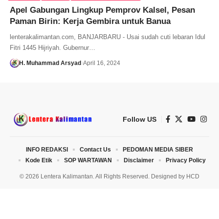
Apel Gabungan Lingkup Pemprov Kalsel, Pesan
Paman Birin: Kerja Gembira untuk Banua
lenterakalimantan.com, BANJARBARU - Usai sudah cuti lebaran Idul
Fitri 1445 Hijriyah. Gubernur…
H. Muhammad Arsyad
April 16, 2024
Follow US
INFO REDAKSI
Contact Us
PEDOMAN MEDIA SIBER
Kode Etik
SOP WARTAWAN
Disclaimer
Privacy Policy
© 2026 Lentera Kalimantan. All Rights Reserved. Designed by
HCD