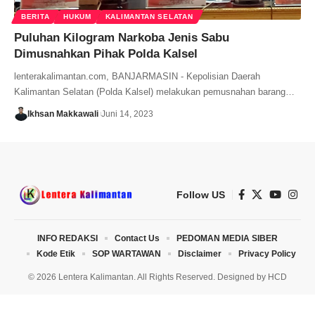
BERITA
HUKUM
KALIMANTAN SELATAN
Puluhan Kilogram Narkoba Jenis Sabu
Dimusnahkan Pihak Polda Kalsel
lenterakalimantan.com, BANJARMASIN - Kepolisian Daerah
Kalimantan Selatan (Polda Kalsel) melakukan pemusnahan barang…
Ikhsan Makkawali
Juni 14, 2023
Follow US
INFO REDAKSI
Contact Us
PEDOMAN MEDIA SIBER
Kode Etik
SOP WARTAWAN
Disclaimer
Privacy Policy
© 2026 Lentera Kalimantan. All Rights Reserved. Designed by
HCD