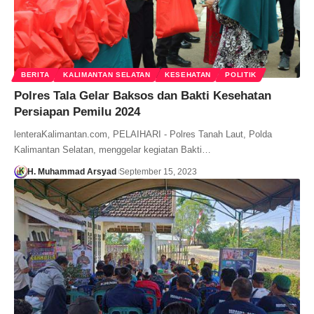
BERITA
KALIMANTAN SELATAN
KESEHATAN
POLITIK
Polres Tala Gelar Baksos dan Bakti Kesehatan
Persiapan Pemilu 2024
lenteraKalimantan.com, PELAIHARI - Polres Tanah Laut, Polda
Kalimantan Selatan, menggelar kegiatan Bakti…
H. Muhammad Arsyad
September 15, 2023