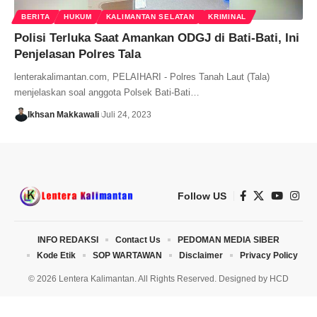
BERITA
HUKUM
KALIMANTAN SELATAN
KRIMINAL
Polisi Terluka Saat Amankan ODGJ di Bati-Bati, Ini
Penjelasan Polres Tala
lenterakalimantan.com, PELAIHARI - Polres Tanah Laut (Tala)
menjelaskan soal anggota Polsek Bati-Bati…
Ikhsan Makkawali
Juli 24, 2023
Follow US
INFO REDAKSI
Contact Us
PEDOMAN MEDIA SIBER
Kode Etik
SOP WARTAWAN
Disclaimer
Privacy Policy
© 2026 Lentera Kalimantan. All Rights Reserved. Designed by
HCD