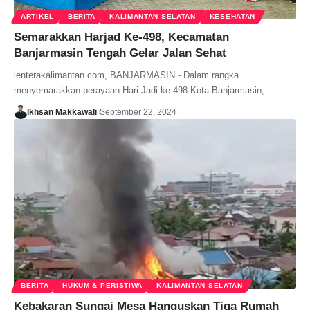
ARTIKEL
BERITA
KALIMANTAN SELATAN
KESEHATAN
Semarakkan Harjad Ke-498, Kecamatan
Banjarmasin Tengah Gelar Jalan Sehat
lenterakalimantan.com, BANJARMASIN - Dalam rangka
menyemarakkan perayaan Hari Jadi ke-498 Kota Banjarmasin,…
Ikhsan Makkawali
September 22, 2024
BERITA
HUKUM & PERISTIWA
KALIMANTAN SELATAN
Kebakaran Sungai Mesa Hanguskan Tiga Rumah