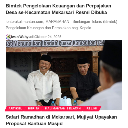
Bimtek Pengelolaan Keuangan dan Perpajakan
Desa se-Kecamatan Mekarsari Resmi Dibuka
lenterakalimantan.com, MARABAHAN - Bimbingan Teknis (Bimtek)
Pengelolaan Keuangan dan Perpajakan bagi Kepala…
Iwan Wahyudi
Oktober 24, 2025
ARTIKEL
BERITA
KALIMANTAN SELATAN
RELIGI
Safari Ramadhan di Mekarsari, Mujiyat Upayakan
Proposal Bantuan Masjid