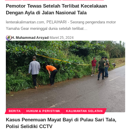
Pemotor Tewas Setelah Terlibat Kecelakaan
Dengan Ayla di Jalan Nasional Tala
lenterakalimantan.com, PELAIHARI - Seorang pengendara motor
Yamaha Gear meninggal dunia setelah terlibat…
H. Muhammad Arsyad
Maret 25, 2024
BERITA
HUKUM & PERISTIWA
KALIMANTAN SELATAN
Kasus Penemuan Mayat Bayi di Pulau Sari Tala,
Polisi Selidiki CCTV