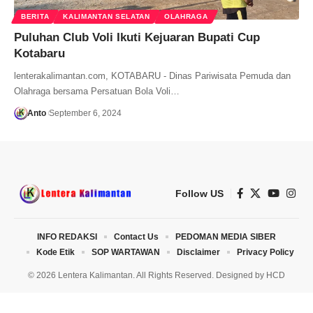
BERITA
KALIMANTAN SELATAN
OLAHRAGA
Puluhan Club Voli Ikuti Kejuaran Bupati Cup
Kotabaru
lenterakalimantan.com, KOTABARU - Dinas Pariwisata Pemuda dan
Olahraga bersama Persatuan Bola Voli…
Anto
September 6, 2024
Follow US
INFO REDAKSI
Contact Us
PEDOMAN MEDIA SIBER
Kode Etik
SOP WARTAWAN
Disclaimer
Privacy Policy
© 2026 Lentera Kalimantan. All Rights Reserved. Designed by
HCD