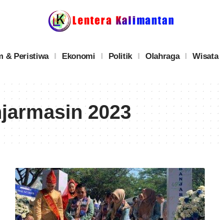
 & Peristiwa
Ekonomi
Politik
Olahraga
Wisata
jarmasin 2023