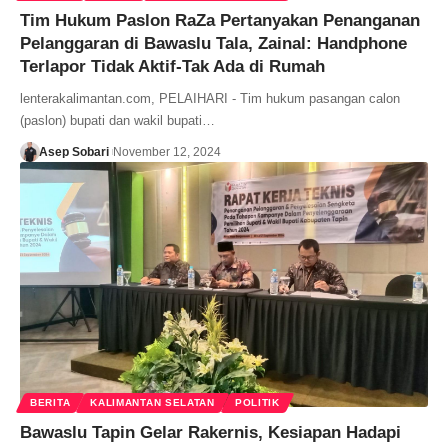
Tim Hukum Paslon RaZa Pertanyakan Penanganan
Pelanggaran di Bawaslu Tala, Zainal: Handphone
Terlapor Tidak Aktif-Tak Ada di Rumah
lenterakalimantan.com, PELAIHARI - Tim hukum pasangan calon
(paslon) bupati dan wakil bupati…
Asep Sobari
November 12, 2024
BERITA
KALIMANTAN SELATAN
POLITIK
Bawaslu Tapin Gelar Rakernis, Kesiapan Hadapi