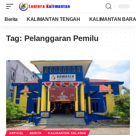
Berita
KALIMANTAN TENGAH
KALIMANTAN BARA
Tag:
Pelanggaran Pemilu
ARTIKEL
BERITA
KALIMANTAN SELATAN