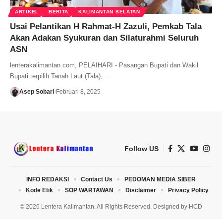
ARTIKEL
BERITA
KALIMANTAN SELATAN
Usai Pelantikan H Rahmat-H Zazuli, Pemkab Tala
Akan Adakan Syukuran dan Silaturahmi Seluruh
ASN
lenterakalimantan.com, PELAIHARI - Pasangan Bupati dan Wakil
Bupati terpilih Tanah Laut (Tala),…
Asep Sobari
Februari 8, 2025
Follow US
INFO REDAKSI
Contact Us
PEDOMAN MEDIA SIBER
Kode Etik
SOP WARTAWAN
Disclaimer
Privacy Policy
© 2026 Lentera Kalimantan. All Rights Reserved. Designed by
HCD