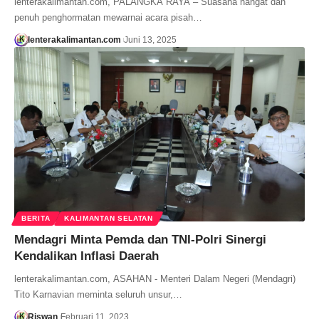
lenterakalimantan.com, PALANGKA RAYA – Suasana hangat dan
penuh penghormatan mewarnai acara pisah…
lenterakalimantan.com
Juni 13, 2025
BERITA
KALIMANTAN SELATAN
Mendagri Minta Pemda dan TNI-Polri Sinergi
Kendalikan Inflasi Daerah
lenterakalimantan.com, ASAHAN - Menteri Dalam Negeri (Mendagri)
Tito Karnavian meminta seluruh unsur,…
Riswan
Februari 11, 2023