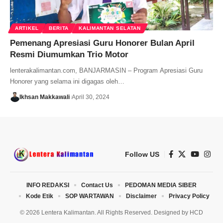
ARTIKEL
BERITA
KALIMANTAN SELATAN
Pemenang Apresiasi Guru Honorer Bulan April
Resmi Diumumkan Trio Motor
lenterakalimantan.com, BANJARMASIN – Program Apresiasi Guru
Honorer yang selama ini digagas oleh…
Ikhsan Makkawali
April 30, 2024
Follow US
INFO REDAKSI
Contact Us
PEDOMAN MEDIA SIBER
Kode Etik
SOP WARTAWAN
Disclaimer
Privacy Policy
© 2026 Lentera Kalimantan. All Rights Reserved. Designed by
HCD