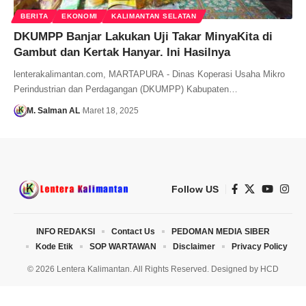
BERITA
EKONOMI
KALIMANTAN SELATAN
DKUMPP Banjar Lakukan Uji Takar MinyaKita di
Gambut dan Kertak Hanyar. Ini Hasilnya
lenterakalimantan.com, MARTAPURA - Dinas Koperasi Usaha Mikro
Perindustrian dan Perdagangan (DKUMPP) Kabupaten…
M. Salman AL
Maret 18, 2025
Follow US
INFO REDAKSI
Contact Us
PEDOMAN MEDIA SIBER
Kode Etik
SOP WARTAWAN
Disclaimer
Privacy Policy
© 2026 Lentera Kalimantan. All Rights Reserved. Designed by
HCD