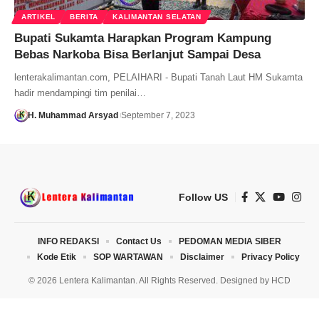
ARTIKEL
BERITA
KALIMANTAN SELATAN
Bupati Sukamta Harapkan Program Kampung
Bebas Narkoba Bisa Berlanjut Sampai Desa
lenterakalimantan.com, PELAIHARI - Bupati Tanah Laut HM Sukamta
hadir mendampingi tim penilai…
H. Muhammad Arsyad
September 7, 2023
Follow US
INFO REDAKSI
Contact Us
PEDOMAN MEDIA SIBER
Kode Etik
SOP WARTAWAN
Disclaimer
Privacy Policy
© 2026 Lentera Kalimantan. All Rights Reserved. Designed by
HCD