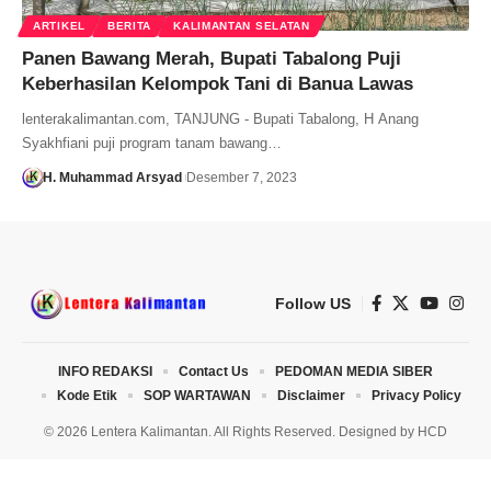
ARTIKEL
BERITA
KALIMANTAN SELATAN
Panen Bawang Merah, Bupati Tabalong Puji
Keberhasilan Kelompok Tani di Banua Lawas
lenterakalimantan.com, TANJUNG - Bupati Tabalong, H Anang
Syakhfiani puji program tanam bawang…
H. Muhammad Arsyad
Desember 7, 2023
Follow US
INFO REDAKSI
Contact Us
PEDOMAN MEDIA SIBER
Kode Etik
SOP WARTAWAN
Disclaimer
Privacy Policy
© 2026 Lentera Kalimantan. All Rights Reserved. Designed by
HCD