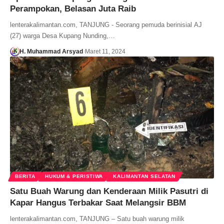
Perampokan, Belasan Juta Raib
lenterakalimantan.com, TANJUNG - Seorang pemuda berinisial AJ
(27) warga Desa Kupang Nunding,…
H. Muhammad Arsyad
Maret 11, 2024
BERITA
HUKUM & PERISTIWA
KALIMANTAN SELATAN
Satu Buah Warung dan Kenderaan Milik Pasutri di
Kapar Hangus Terbakar Saat Melangsir BBM
lenterakalimantan.com, TANJUNG – Satu buah warung milik