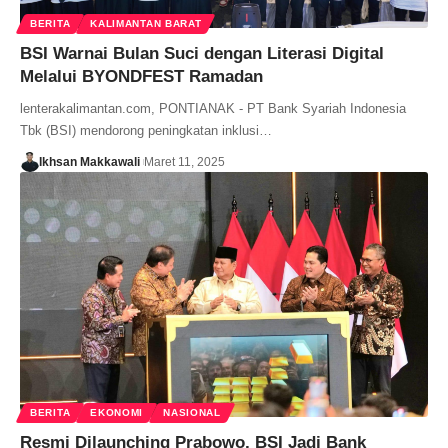
BERITA
KALIMANTAN BARAT
BSI Warnai Bulan Suci dengan Literasi Digital
Melalui BYONDFEST Ramadan
lenterakalimantan.com, PONTIANAK - PT Bank Syariah Indonesia
Tbk (BSI) mendorong peningkatan inklusi…
Ikhsan Makkawali
Maret 11, 2025
BERITA
EKONOMI
NASIONAL
Resmi Dilaunching Prabowo, BSI Jadi Bank