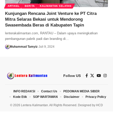
ARTIKEL
BERITA
KALIMANTAN SELATAN
Kunjungan Rencana Joint Venture ke PT Citra
Mitra Selaras Bekasi untuk Mendorong
Swasembada Beras di Kabupaten Tapin
lenterakalimantan.com, RANTAU – Dalam upaya meningkatkan
pembangunan pabrik padi dan branding di…
Muhammad Tamyiz
Juli 9, 2024
Follow US
INFO REDAKSI
Contact Us
PEDOMAN MEDIA SIBER
Kode Etik
SOP WARTAWAN
Disclaimer
Privacy Policy
© 2026 Lentera Kalimantan. All Rights Reserved. Designed by
HCD