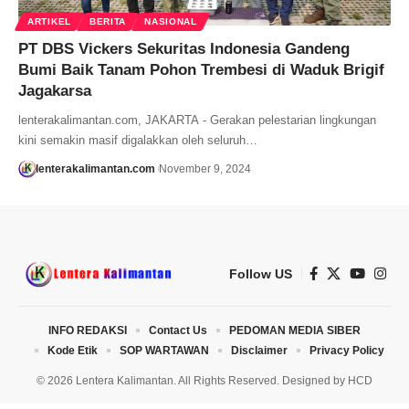
ARTIKEL
BERITA
NASIONAL
PT DBS Vickers Sekuritas Indonesia Gandeng
Bumi Baik Tanam Pohon Trembesi di Waduk Brigif
Jagakarsa
lenterakalimantan.com, JAKARTA - Gerakan pelestarian lingkungan
kini semakin masif digalakkan oleh seluruh…
lenterakalimantan.com
November 9, 2024
Follow US
INFO REDAKSI
Contact Us
PEDOMAN MEDIA SIBER
Kode Etik
SOP WARTAWAN
Disclaimer
Privacy Policy
© 2026 Lentera Kalimantan. All Rights Reserved. Designed by
HCD