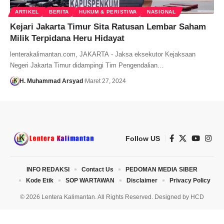
ARTIKEL
BERITA
HUKUM & PERISTIWA
NASIONAL
Kejari Jakarta Timur Sita Ratusan Lembar Saham
Milik Terpidana Heru Hidayat
lenterakalimantan.com, JAKARTA - Jaksa eksekutor Kejaksaan
Negeri Jakarta Timur didampingi Tim Pengendalian…
H. Muhammad Arsyad
Maret 27, 2024
Follow US
INFO REDAKSI
Contact Us
PEDOMAN MEDIA SIBER
Kode Etik
SOP WARTAWAN
Disclaimer
Privacy Policy
© 2026 Lentera Kalimantan. All Rights Reserved. Designed by
HCD