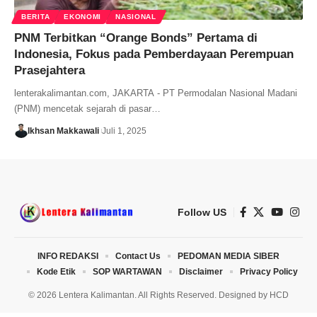
BERITA
EKONOMI
NASIONAL
PNM Terbitkan “Orange Bonds” Pertama di
Indonesia, Fokus pada Pemberdayaan Perempuan
Prasejahtera
lenterakalimantan.com, JAKARTA - PT Permodalan Nasional Madani
(PNM) mencetak sejarah di pasar…
Ikhsan Makkawali
Juli 1, 2025
Follow US
INFO REDAKSI
Contact Us
PEDOMAN MEDIA SIBER
Kode Etik
SOP WARTAWAN
Disclaimer
Privacy Policy
© 2026 Lentera Kalimantan. All Rights Reserved. Designed by
HCD